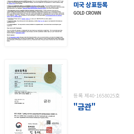
미국 상표등록
GOLD CROWN
등록 제40-1658025호
"금관"