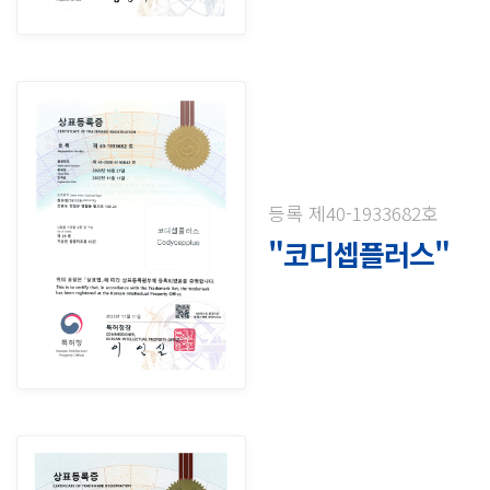
등록 제40-1933682호
"코디셉플러스"