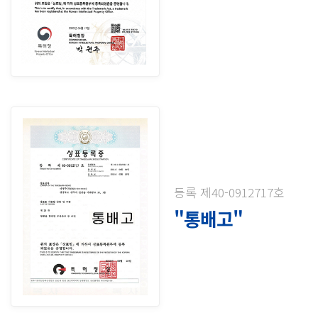
등록 제40-0912717호
"통배고"