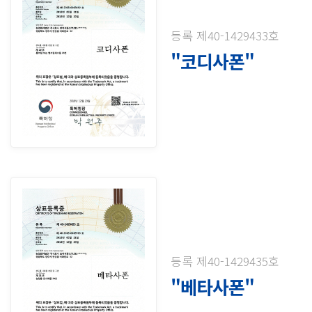
등록 제40-1429433호
"코디사폰"
등록 제40-1429435호
"베타사폰"