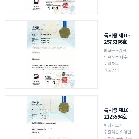
특허증 제10-
2575266호
베타글루칸을
함유하는 대추
보리차의
제조방법
특허증 제10-
2123594호
배암차즈기
추출액을 이용한
기능성 동충하초