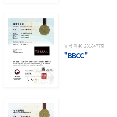
등록 제40-2318477호
"BBCC"