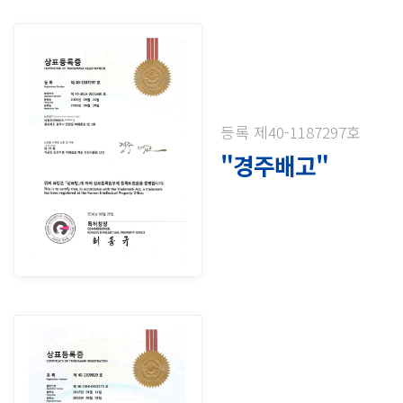
등록 제40-1187297호
"경주배고"