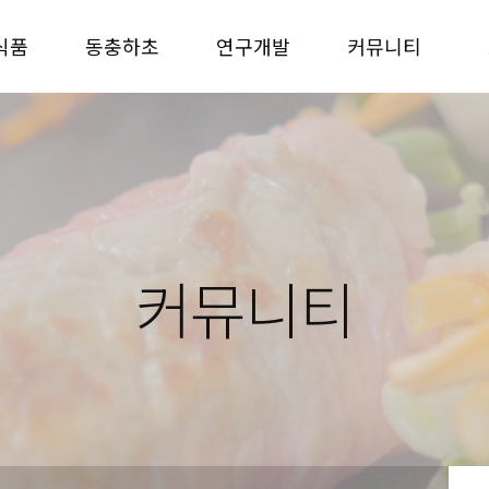
식품
동충하초
연구개발
커뮤니티
커뮤니티