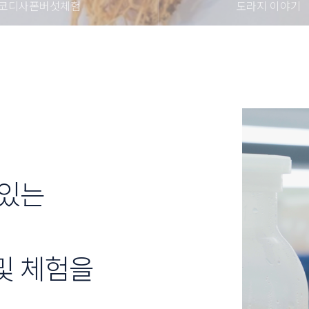
코디사폰버섯체험
도라지 이야기
 있는
및 체험을