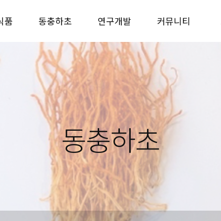
식품
동충하초
연구개발
커뮤니티
동충하초