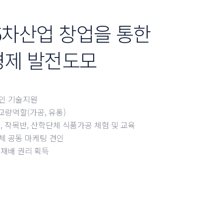
6차산업 창업을 통한
경제 발전도모
인 기술지원
교량역할(가공, 유통)
, 작목반, 산학단체 식품가공 체험 및 교육
체 공동 마케팅 견인
 재배 권리 획득